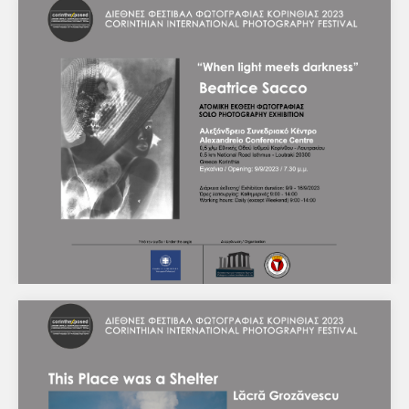
Έκθεση φωτογραφίας αποφοίτων Global Arts
Studios Photography Seminar 2023
ΔΕΛΤΙΟ ΤΥΠΟΥ Κόρινθος, 7/8/2023 Διεθνές Φεστιβάλ
Φωτογραφίας Κορινθίας 2023Αλεξάνδρειο Συνεδριακό
Κέντρο / Λουτράκι / Ισθμός Κορίνθου Το Διεθνές…
Ατομική έκθεση φωτογραφίας της Beatrice Sacco
με τίτλο "When light meets darkness"
ΔΕΛΤΙΟ ΤΥΠΟΥ Κόρινθος, 7/8/2023 Διεθνές Φεστιβάλ
Φωτογραφίας Κορινθίας 2023 Αλεξάνδρειο Συνεδριακό