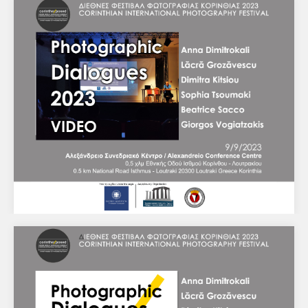
Πρόγραμμα εκδηλώσεων
Corinth Exposed / Ημέρες φωτογραφίας Κορινθίας
Φωτογραφικοί διάλογοι - Βίντεο και
φωτογραφίες από την εκδήλωση
Διεθνές Φεστιβάλ Φωτογραφίας Κορινθίας 2023
ΗΜΕΡΙΔΑ Φωτογραφικοί Διάλογοι VIDEO από την