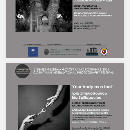
autre” Ατομική έκθεση φωτογραφίας της Φωτεινής…
Ομαδική έκθεση φωτογραφίας της
Φωτογραφικής Λέσχης Κορίνθου, με τίτλο
«Human Nature»
Εφορεία Αρχαιοτήτων Κορινθίας - Υπουργείο
Πολιτισμού Αρχαιολογικό Μουσείο Ισθμίας Διεθνές
Φεστιβάλ Φωτογραφίας Κορινθίας 2023 ΔΕΛΤΙΟ ΤΥΠΟΥ
9/8/2023 Το Φεστιβάλ Φωτογραφίας Κορινθίας…