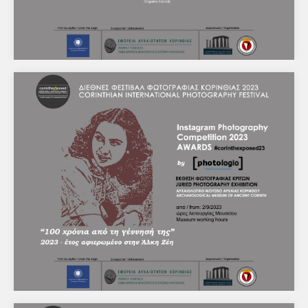
Έκθεση με τις βραβευμένες φωτογραφίες του
διεθνούς διαγωνισμού 'Αέναος χορός'
Υπουργείο Πολιτισμού - Εφορεία Αρχαιοτήτων
ΚορινθίαςΑρχαιολογικό Μουσείο Αρχαίας
ΚορίνθουΔιεθνές Φεστιβάλ Φωτογραφίας Κορινθίας
2023ΔΕΛΤΙΟ ΤΥΠΟΥ 23/8/2023 Το Φεστιβάλ
Φωτογραφίας…