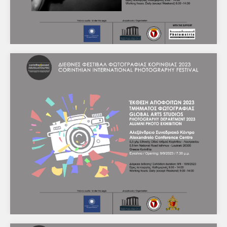
Ατομική έκθεση φωτογραφίας της Ίριας
Σπηλιοπούλου με τίτλο "Your body as a tool"
ΔΕΛΤΙΟ ΤΥΠΟΥ Κόρινθος, 7/8/2023 Διεθνές Φεστιβάλ
Φωτογραφίας Κορινθίας 2023 Αλεξάνδρειο Συνεδριακό
Κέντρο / Λουτράκι / Ισθμός Κορίνθου Το Διεθνές…