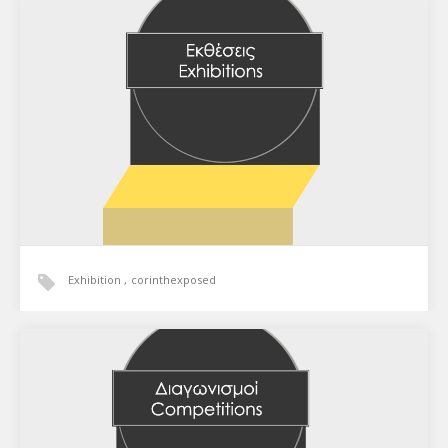
Exhibition
corinthexposed
Εκθέσεις
Corinth Exposed / Ημέρες φωτογραφίας Κορινθίας