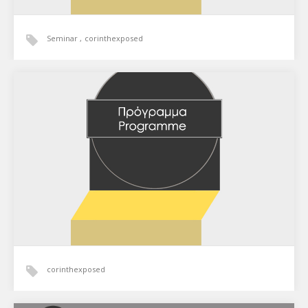
Seminar
corinthexposed
Παράλληλες εκδηλώσεις
Corinth Exposed / Ημέρες φωτογραφίας Κορινθίας
corinthexposed