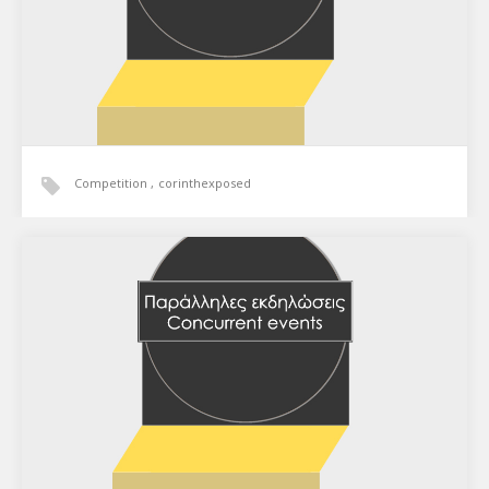
Competition
corinthexposed
Διαγωνισμοί
Corinth Exposed / Ημέρες φωτογραφίας Κορινθίας