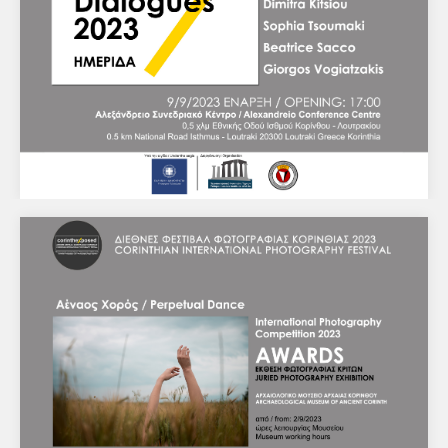
εκδήλωση Αλεξάνδρειο Συνεδριακό Κέντρο 0,5 χλμ
Εθνικής Οδού Ισθμού Κορίνθου…
Φωτογραφικοί διάλογοι 2023 - Αλεξάνδρειο
Συνεδριακό Κέντρο - 9/9/2023
Διεθνές Φεστιβάλ Φωτογραφίας Κορινθίας 2023
ΗΜΕΡΙΔΑΦωτογραφικοί ΔιάλογοιΕΝΑΡΞΗ:
17:00Αλεξάνδρειο Συνεδριακό Κέντρο0,5 χλμ Εθνικής
Οδού Ισθμού Κορίνθου - ΛουτρακίουΣυντονίζουν:Ο…