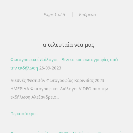
Πρόγραμμα Corinth Exposed 2023
Page 1 of 5
Επόμενο
Πατήστε την εικόνα για μεγέθυνση ΔΙΕΘΝΕΣ ΦΕΣΤΙΒΑΛ
ΦΩΤΟΓΡΑΦΙΑΣ ΚΟΡΙΝΘΙΑΣ 2023 ΠΡΟΓΡΑΜΜΑ
Δημοτική Πινακοθήκη Κορίνθου Διάρκεια έκθεσης: 2/9 -
16/9/2023 Ώρες λειτουργίας:…
Τα τελευταία νέα μας
Φωτογραφικοί διάλογοι - Βίντεο και φωτογραφίες από
την εκδήλωση
26-09-2023
Διεθνές Φεστιβάλ Φωτογραφίας Κορινθίας 2023
ΗΜΕΡΙΔΑ Φωτογραφικοί Διάλογοι VIDEO από την
εκδήλωση Αλεξάνδρειο...
Περισσότερα...