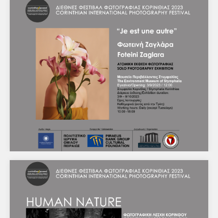
Έκθεση φωτογραφίας Instagram Competition
2023 by Photologio
Υπουργείο Πολιτισμού - Εφορεία Αρχαιοτήτων
Κορινθίας Αρχαιολογικό Μουσείο Αρχαίας Κορίνθου
Διεθνές Φεστιβάλ Φωτογραφίας Κορινθίας 2023 Corinth
Exposed Photography Festival…
Ατομική έκθεση φωτογραφίας της Φωτεινής
Ζαγλάρα με τίτλο “Je est une autre”
ΔΕΛΤΙΟ ΤΥΠΟΥ Αθήνα, 10 Αυγούστου 2023 Διεθνές
Φεστιβάλ Φωτογραφίας Κορινθίας 2023 “Je est une