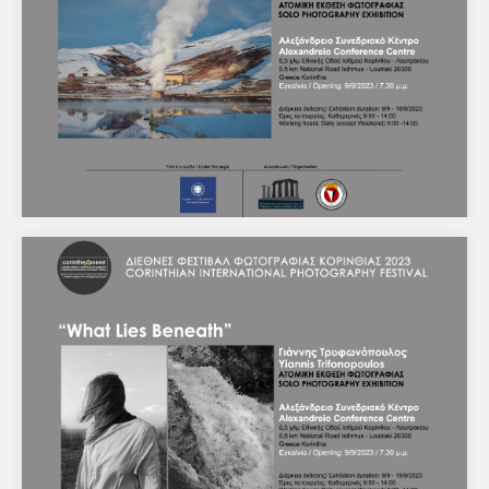
Κέντρο / Λουτράκι / Ισθμός Κορίνθου Το Διεθνές
Φεστιβάλ Φωτογραφίας…
Ατομική έκθεση φωτογραφίας της Lăcră
Grozăvescu με τίτλο "This Place was a Shelter"
ΔΕΛΤΙΟ ΤΥΠΟΥ Κόρινθος, 7/8/2023 Διεθνές Φεστιβάλ
Φωτογραφίας Κορινθίας 2023Αλεξάνδρειο Συνεδριακό
Κέντρο / Λουτράκι / Ισθμός Κορίνθου Το Διεθνές
Φεστιβάλ…