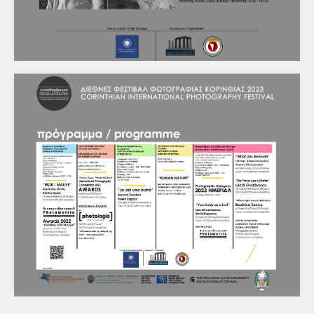
Έκθεση φωτογραφίας του Γιάννη
Τρυφωνόπουλου με τίτλο "What lies beneath"
ΔΕΛΤΙΟ ΤΥΠΟΥ Κόρινθος, 31/7/2023 Διεθνές Φεστιβάλ
Φωτογραφίας Κορινθίας 2023Αλεξάνδρειο Συνεδριακό
Κέντρο / Λουτράκι / Ισθμός Κορίνθου Το Διεθνές
Φεστιβάλ…