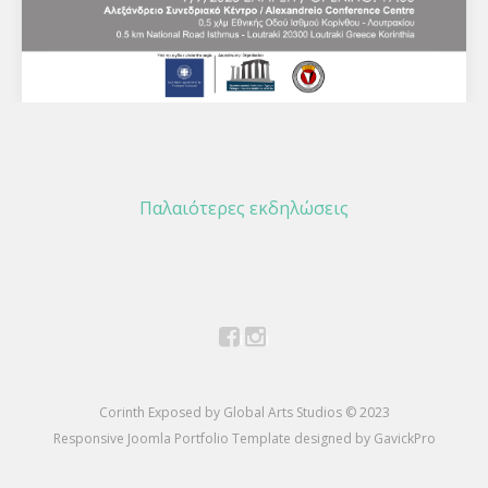
Φωτογραφικοί διάλογοι 2023 - Αλεξάνδρειο
Συνεδριακό Κέντρο - 9/9/2023
Παλαιότερες εκδηλώσεις
Διεθνές Φεστιβάλ Φωτογραφίας Κορινθίας 2023
ΗΜΕΡΙΔΑΦωτογραφικοί ΔιάλογοιΕΝΑΡΞΗ:
17:00Αλεξάνδρειο Συνεδριακό Κέντρο0,5 χλμ Εθνικής
Οδού Ισθμού Κορίνθου - ΛουτρακίουΣυντονίζουν:Ο…
Facebook
Instagram
Corinth Exposed by Global Arts Studios © 2023
Responsive Joomla Portfolio Template designed by GavickPro