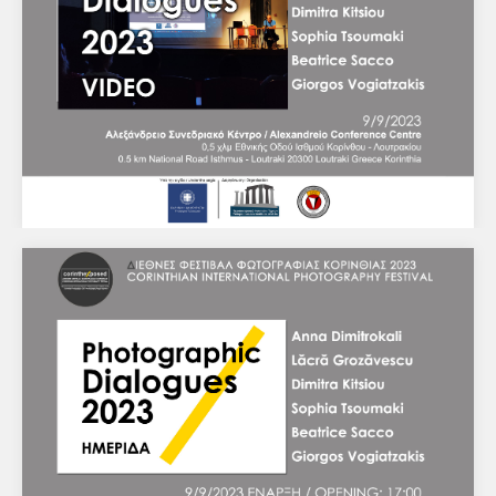
Φωτογραφικοί διάλογοι - Βίντεο και
φωτογραφίες από την εκδήλωση
Διεθνές Φεστιβάλ Φωτογραφίας Κορινθίας 2023
ΗΜΕΡΙΔΑ Φωτογραφικοί Διάλογοι VIDEO από την
εκδήλωση Αλεξάνδρειο Συνεδριακό Κέντρο 0,5 χλμ
Εθνικής Οδού Ισθμού Κορίνθου…