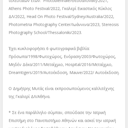
τελευταίων ετών: Photobiennale/Θεσσαλονίκη/2021,
Athens Photo Festival/2022, Γκαλερί Εικαστικός Κύκλος
ΔΛ/2022, Head On Photo Festival/Sydney/Australia/2022,
Photometria Photography Center/Ιωάννινα/2023, Stereosis
Photography School/Thessaloniki/2023.
Έχει κυκλοφορήσει 6 φωτογραφικά βιβλία:
Πρόσωπα/1998/Φωτοχώρος, Ενόραση/2003/Φωτοχώρος,
Μηδέν Δέκα/2011/Μεταίχμιο, Hospital/2016/Μεταίχμιο,
Dreamtigers/2019/Αυτοέκδοση, Mauve/2022/ Αυτοέκδοση.
Ο Δημήτρης Μυτάς είναι εκπροσωπούμενος καλλιτέχνης
της Γκαλερί ΔΛ/Αθήνα.
* Σε ένα παράλληλο σύμπαν, σπούδασε την Ιατρική
Επιστήμη στο Πανεπιστήμιο Αθηνών και ασκεί την ιατρική